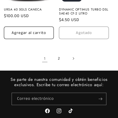
URSA 40 5GLS CANECA
DYNAMIC OPTIMUS TURBO DSL
SAE40 CF-2 LITRO
Precio
$100.00 USD
Precio
$4.50 USD
habitual
habitual
Agregar al carrito
Agotado
1
2
Se parte de nuestra comunidad y obtén beneficios
exclusivos. Escribe tu correo electrónico aquí:
Correo electrónico
Facebook
Instagram
TikTok