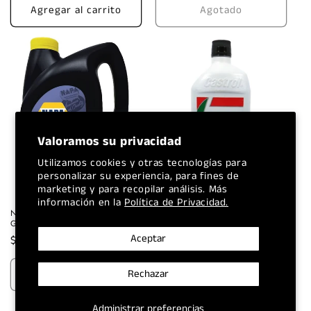
Agregar al carrito
Agotado
Valoramos su privacidad
Utilizamos cookies y otras tecnologías para
personalizar su experiencia, para fines de
Agotado
Agotado
marketing y para recopilar análisis. Más
información en la
Política de Privacidad.
NAPA DIESEL PLUS API 40
CASTROL DIESEL OIL 40
GALON
QUARTO
Aceptar
Precio
$17.50 USD
Precio
$5.13 USD
habitual
habitual
Rechazar
Agotado
Agotado
Administrar preferencias