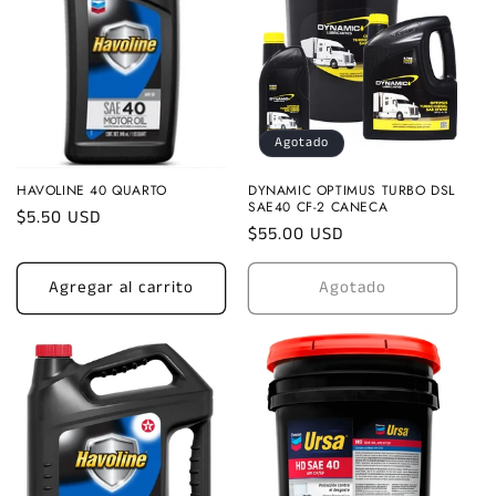
Agotado
HAVOLINE 40 QUARTO
DYNAMIC OPTIMUS TURBO DSL
SAE40 CF-2 CANECA
Precio
$5.50 USD
Precio
$55.00 USD
habitual
habitual
Agregar al carrito
Agotado