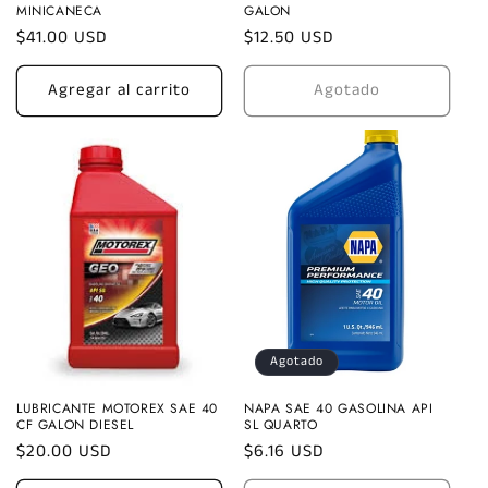
MINICANECA
GALON
Precio
$41.00 USD
Precio
$12.50 USD
habitual
habitual
Agregar al carrito
Agotado
Agotado
LUBRICANTE MOTOREX SAE 40
NAPA SAE 40 GASOLINA API
CF GALON DIESEL
SL QUARTO
Precio
$20.00 USD
Precio
$6.16 USD
habitual
habitual