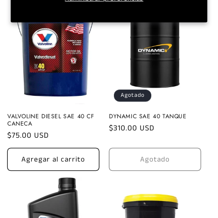
Agotado
VALVOLINE DIESEL SAE 40 CF
DYNAMIC SAE 40 TANQUE
CANECA
Precio
$310.00 USD
Precio
$75.00 USD
habitual
habitual
Agregar al carrito
Agotado