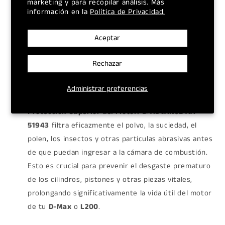
marketing y para recopilar análisis. Más
información en la
Política de Privacidad.
¿Por qué elegir el Filtro de Aire ADVANCE AA-
Aceptar
51943 para tu Pick-up?
Rechazar
Administrar preferencias
Protección Superior del Motor:
El
ADVANCE AA-
51943
filtra eficazmente el polvo, la suciedad, el
polen, los insectos y otras partículas abrasivas antes
de que puedan ingresar a la cámara de combustión.
Esto es crucial para prevenir el desgaste prematuro
de los cilindros, pistones y otras piezas vitales,
prolongando significativamente la vida útil del motor
de tu
D-Max
o
L200
.