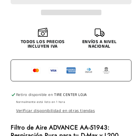
DIMAX
DIMAX
(A
(A
1517)
1517)
PANEL
PANEL
L200
L200
A1518
A1518
TODOS LOS PRECIOS
ENVÍOS A NIVEL
INCLUYEN IVA
NACIONAL
Retiro disponible en
TIRE CENTER LOJA
Normalmente está listo en 1 hora
Verificar disponibilidad en otras tiendas
Filtro de Aire ADVANCE AA-51943:
Respiración Pura para tu D-Max y L200