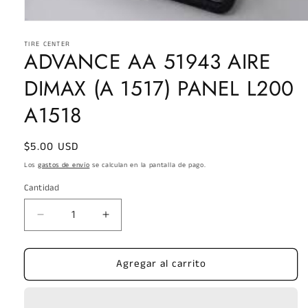
Abrir
elemento
TIRE CENTER
multimedia
ADVANCE AA 51943 AIRE
1
en
una
DIMAX (A 1517) PANEL L200
ventana
modal
A1518
Precio
$5.00 USD
habitual
Los
gastos de envío
se calculan en la pantalla de pago.
Cantidad
Reducir
Aumentar
cantidad
cantidad
para
para
Agregar al carrito
ADVANCE
ADVANCE
AA
AA
51943
51943
AIRE
AIRE