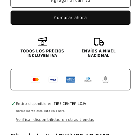
Agregar al carrito
ADVANCE
ADVANCE
AO
AO
9617
9617
Comprar ahora
ACEITE
ACEITE
C5713
C5713
LF
LF
17535
17535
TODOS LOS PRECIOS
ENVÍOS A NIVEL
INCLUYEN IVA
NACIONAL
Retiro disponible en
TIRE CENTER LOJA
Normalmente está listo en 1 hora
Verificar disponibilidad en otras tiendas