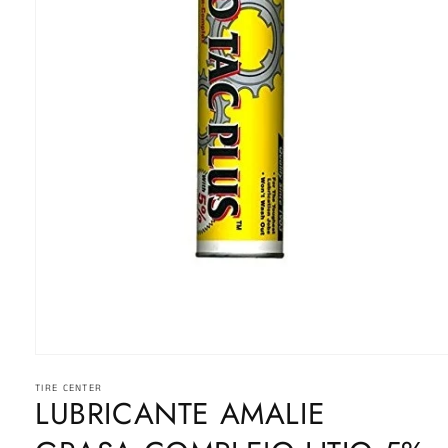
Abrir
elemento
TIRE CENTER
multimedia
LUBRICANTE AMALIE
1
en
una