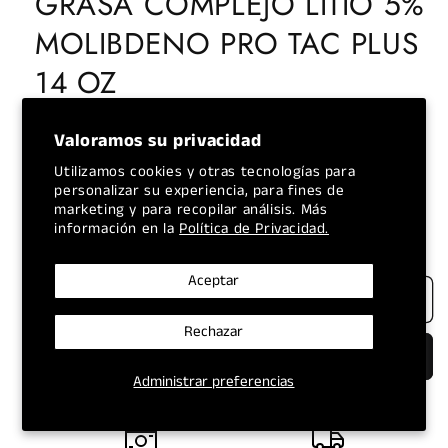
GRASA COMPLEJO LITIO 5%
ventana
modal
MOLIBDENO PRO TAC PLUS
14 OZ
Precio
$10.00 USD
Valoramos su privacidad
habitual
Los
gastos de envío
se calculan en la pantalla de pago.
Utilizamos cookies y otras tecnologías para
Cantidad
personalizar su experiencia, para fines de
marketing y para recopilar análisis. Más
información en la
Política de Privacidad.
Reducir
Aumentar
cantidad
cantidad
para
para
Aceptar
Agregar al carrito
LUBRICANTE
LUBRICANTE
AMALIE
AMALIE
Rechazar
GRASA
GRASA
Comprar ahora
COMPLEJO
COMPLEJO
Administrar preferencias
LITIO
LITIO
5%
5%
MOLIBDENO
MOLIBDENO
PRO
PRO