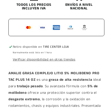
TAC
TODOS LOS PRECIOS
TAC
ENVÍOS A NIVEL
INCLUYEN IVA
NACIONAL
PLUS
PLUS
14
14
OZ
OZ
Retiro disponible en
TIRE CENTER LOJA
Normalmente está listo en 1 hora
Verificar disponibilidad en otras tiendas
AMALIE GRASA COMPLEJO LITIO 5% MOLIBDENO PRO
TAC PLUS 14 OZ
es una
grasa de alta resistencia
ideal
para
trabajo pesado
. Su avanzada fórmula con
5% de
molibdeno
ofrece una protección superior contra el
desgaste extremo
, la corrosión y la oxidación en
rodamientos, chasis y equipos industriales. Presentada