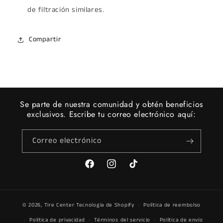
de filtración similares.
Compartir
Se parte de nuestra comunidad y obtén beneficios
exclusivos. Escribe tu correo electrónico aquí:
Correo electrónico
Facebook
Instagram
TikTok
© 2026,
Tire Center
Tecnología de Shopify
Política de reembolso
Política de privacidad
Términos del servicio
Política de envío