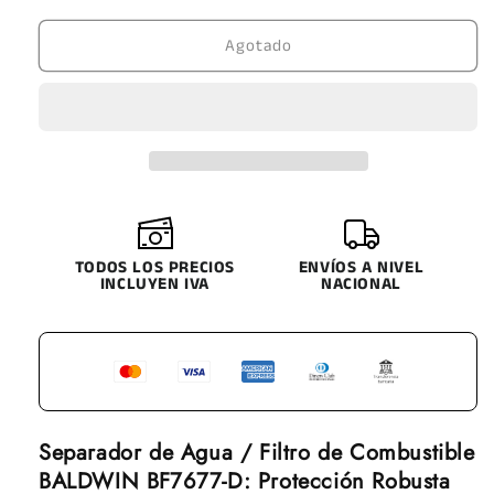
para
para
Agotado
BALDWIN
BALDWIN
BF-
BF-
7677-
7677-
D
D
SEPARADOR
SEPARADOR
DE
DE
COMB
COMB
FS
FS
19525
19525
TODOS LOS PRECIOS
ENVÍOS A NIVEL
INCLUYEN IVA
NACIONAL
Separador de Agua / Filtro de Combustible
BALDWIN BF7677-D: Protección Robusta