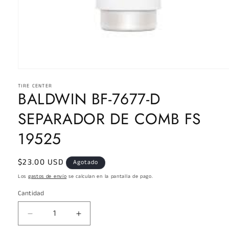
Abrir
elemento
TIRE CENTER
multimedia
BALDWIN BF-7677-D
1
en
una
SEPARADOR DE COMB FS
ventana
modal
19525
Precio
$23.00 USD
Agotado
habitual
Los
gastos de envío
se calculan en la pantalla de pago.
Cantidad
Reducir
Aumentar
cantidad
cantidad