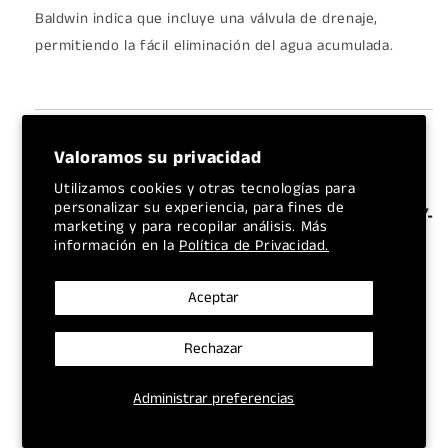
Baldwin indica que incluye una válvula de drenaje,
permitiendo la fácil eliminación del agua acumulada.
Valoramos su privacidad
Utilizamos cookies y otras tecnologías para
personalizar su experiencia, para fines de
¿Por qué el Separador de Agua BALDWIN BF7677-
marketing y para recopilar análisis. Más
D es Indispensable para tu Equipo?
información en la
Política de Privacidad.
Aceptar
Rechazar
Filtración Dual de Alta Eficiencia:
Este filtro está
diseñado para abordar los dos principales
Administrar preferencias
contaminantes que afectan gravemente a los
motores diésel: