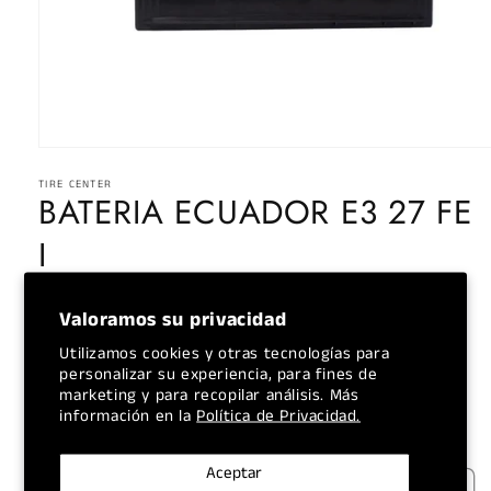
Abrir
elemento
TIRE CENTER
multimedia
BATERIA ECUADOR E3 27 FE
1
en
una
I
ventana
modal
Precio
$130.00 USD
Agotado
Valoramos su privacidad
habitual
Los
gastos de envío
se calculan en la pantalla de pago.
Utilizamos cookies y otras tecnologías para
Cantidad
personalizar su experiencia, para fines de
marketing y para recopilar análisis. Más
información en la
Política de Privacidad.
Reducir
Aumentar
cantidad
cantidad
para
para
Aceptar