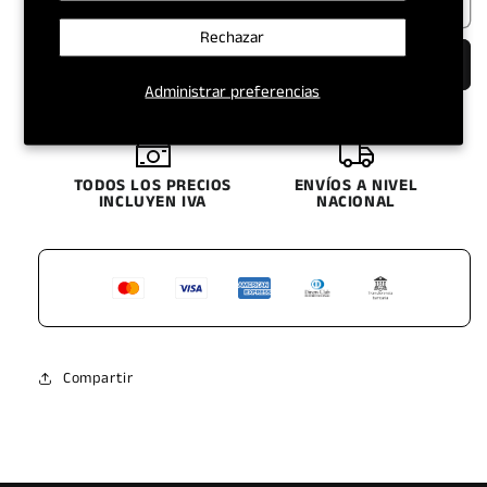
Agotado
BATERIA
BATERIA
ECUADOR
ECUADOR
Rechazar
E3
E3
Comprar ahora
27
27
Administrar preferencias
FE
FE
I
I
TODOS LOS PRECIOS
ENVÍOS A NIVEL
INCLUYEN IVA
NACIONAL
Compartir