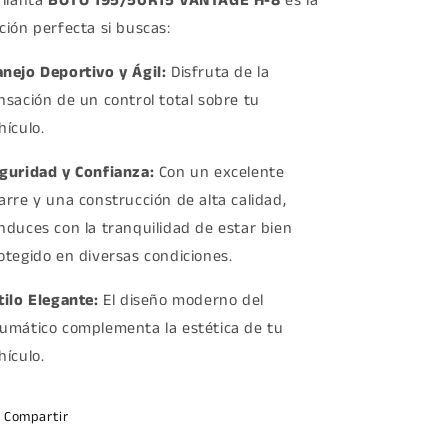
 llanta
BOTO 195/50R15 VANTAGE H-8
es la
ción perfecta si buscas:
nejo Deportivo y Ágil:
Disfruta de la
nsación de un control total sobre tu
hículo.
guridad y Confianza:
Con un excelente
arre y una construcción de alta calidad,
nduces con la tranquilidad de estar bien
otegido en diversas condiciones.
tilo Elegante:
El diseño moderno del
umático complementa la estética de tu
hículo.
Compartir