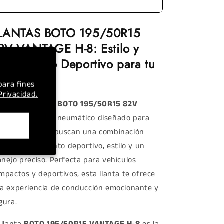
LANTAS BOTO 195/50R15
2V VANTAGE H-8: Estilo y
endimiento Deportivo para tu
uto
para fines
 Privacidad.
scubre la llanta
BOTO 195/50R15 82V
NTAGE H-8
, un neumático diseñado para
nductores que buscan una combinación
eal de rendimiento deportivo, estilo y un
nejo preciso. Perfecta para vehículos
mpactos y deportivos, esta llanta te ofrece
a experiencia de conducción emocionante y
gura.