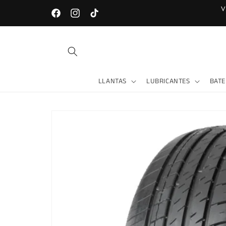
Ir
V
directamente
LOJA - Av. Universitaria entre Gonzanamá y Celica
Facebook
Instagram
TikTok
al contenido
LLANTAS
LUBRICANTES
BATE
Ir
directamente
a la
información
del producto