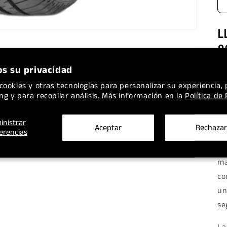
L
8
R
s su privacidad
A
cookies y otras tecnologías para personalizar su experiencia, 
ng y para recopilar análisis. Más información en la
Política de
De
VA
inistrar
Aceptar
Rechazar
erencias
co
id
ma
co
un
se