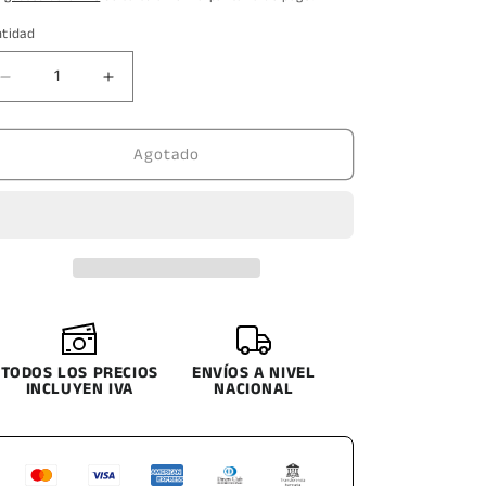
oferta
ntidad
Reducir
Aumentar
cantidad
cantidad
para
para
Agotado
LLANTA
LLANTA
BOTO
BOTO
195/50R15
195/50R15
82V
82V
VANTAGE
VANTAGE
H-
H-
8
8
TODOS LOS PRECIOS
ENVÍOS A NIVEL
INCLUYEN IVA
NACIONAL