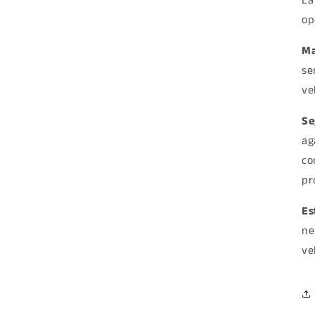
La
op
Ma
se
ve
Se
ag
co
pr
Es
ne
ve