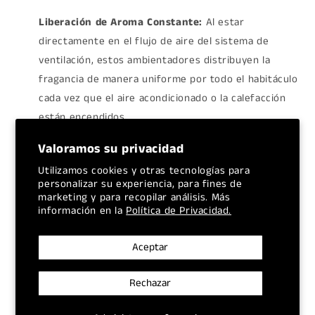
Liberación de Aroma Constante:
Al estar
directamente en el flujo de aire del sistema de
ventilación, estos ambientadores distribuyen la
fragancia de manera uniforme por todo el habitáculo
cada vez que el aire acondicionado o la calefacción
están encendidos.
Valoramos su privacidad
Utilizamos cookies y otras tecnologías para
Aromas Intensos y Sofisticados (Línea Black):
La
personalizar su experiencia, para fines de
gama "Black" de Car Freshner (que incluye Little
marketing y para recopilar análisis. Más
información en la
Política de Privacidad.
Trees) a menudo presenta fragancias que van más
allá de los aromas frutales o florales estándar.
Aceptar
Puedes esperar notas como:
Rechazar
Black Ice:
Uno de los aromas más icónicos y