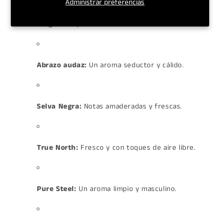
Administrar preferencias
vendidos, con una mezcla masculina de sándalo,
bergamota y limón.
Abrazo audaz:
Un aroma seductor y cálido.
Selva Negra:
Notas amaderadas y frescas.
True North:
Fresco y con toques de aire libre.
Pure Steel:
Un aroma limpio y masculino.