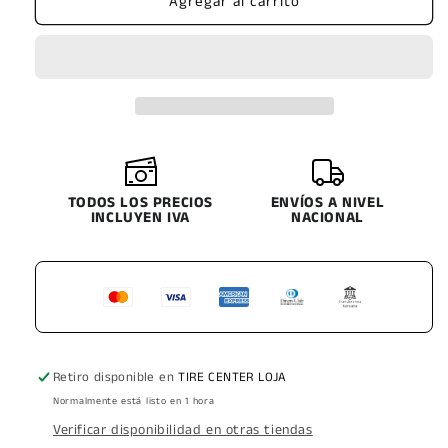
Agregar al carrito
CAR
CAR
FRESHNER
FRESHNER
AMBIENTAL
AMBIENTAL
VENT
VENT
WRAP
WRAP
BLACK
BLACK
VARIOS
VARIOS
TODOS LOS PRECIOS
ENVÍOS A NIVEL
INCLUYEN IVA
NACIONAL
Retiro disponible en
TIRE CENTER LOJA
Normalmente está listo en 1 hora
Verificar disponibilidad en otras tiendas