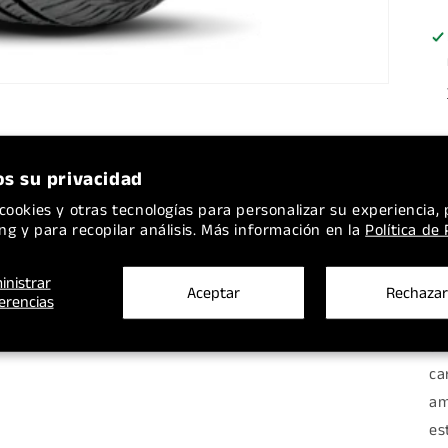
C
1
s su privacidad
e
cookies y otras tecnologías para personalizar su experiencia, 
ng y para recopilar análisis. Más información en la
Política de
De
inistrar
10
Aceptar
Rechazar
erencias
ex
si
ca
am
es