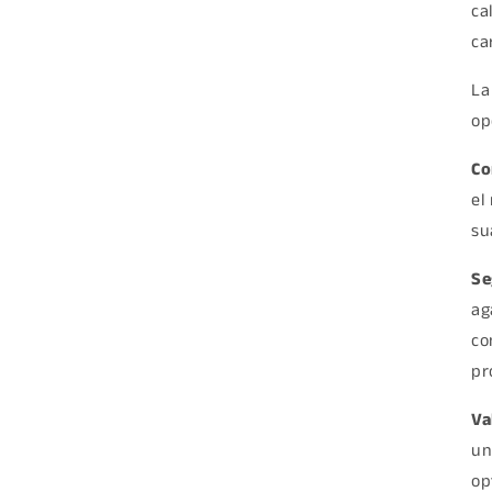
ca
ca
La
op
Co
el
su
Se
ag
co
pr
Va
un
op