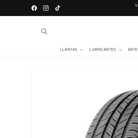
Ir
V
directamente
LOJA - Av. Universitaria entre Gonzanamá y Celica
Facebook
Instagram
TikTok
al contenido
LLANTAS
LUBRICANTES
BATE
Ir
directamente
a la
información
del producto