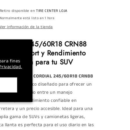
Retiro disponible en
TIRE CENTER LOJA
Normalmente está listo en 1 hora
Ver información de la tienda
ORDIAL 245/60R18 CRN88
05H: Confort y Rendimiento
n Carretera para tu SUV
para fines
 Privacidad.
scubre la llanta
CORDIAL 245/60R18 CRN88
5H
, un neumático diseñado para ofrecer un
celente equilibrio entre un manejo
lencioso, un rendimiento confiable en
rretera y un precio accesible. Ideal para una
plia gama de SUVs y camionetas ligeras,
ta llanta es perfecta para el uso diario en las