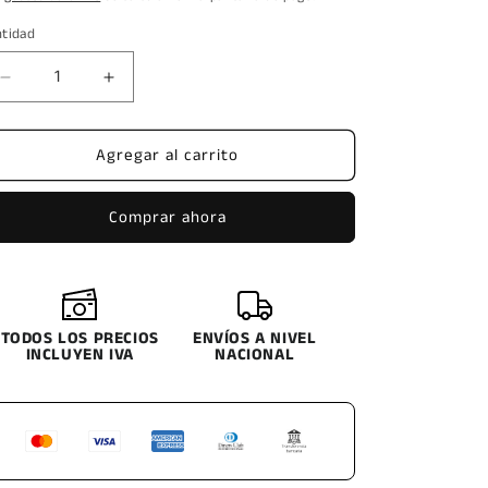
oferta
ntidad
Reducir
Aumentar
cantidad
cantidad
para
para
Agregar al carrito
LLANTA
LLANTA
CORDIAL
CORDIAL
245/60R18
245/60R18
Comprar ahora
CRN88
CRN88
105H
105H
TODOS LOS PRECIOS
ENVÍOS A NIVEL
INCLUYEN IVA
NACIONAL