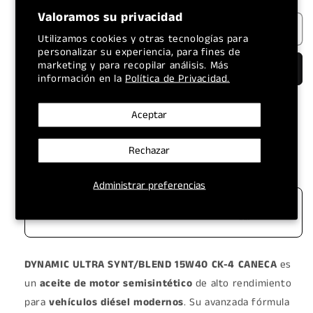
para
para
Valoramos su privacidad
Agotado
DYNAMIC
DYNAMIC
Utilizamos cookies y otras tecnologías para
ULTRA
ULTRA
personalizar su experiencia, para fines de
SYNT/BLEND
SYNT/BLEND
marketing y para recopilar análisis. Más
Comprar ahora
15W40
15W40
información en la
Política de Privacidad.
CK-
CK-
4
4
Aceptar
CANECA
CANECA
TODOS LOS PRECIOS
ENVÍOS A NIVEL
Rechazar
INCLUYEN IVA
NACIONAL
Administrar preferencias
DYNAMIC ULTRA SYNT/BLEND 15W40 CK-4 CANECA
es
un
aceite de motor semisintético
de alto rendimiento
para
vehículos diésel modernos
. Su avanzada fórmula