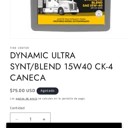
Abrir
elemento
TIRE CENTER
multimedia
DYNAMIC ULTRA
1
en
una
SYNT/BLEND 15W40 CK-4
ventana
modal
CANECA
Precio
$75.00 USD
Agotado
habitual
Los
gastos de envío
se calculan en la pantalla de pago.
Cantidad
Reducir
Aumentar
cantidad
cantidad