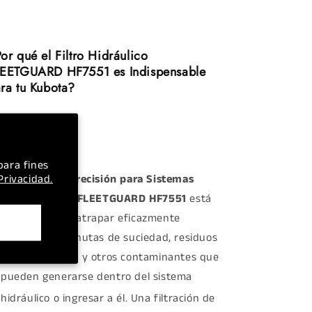
or qué el Filtro Hidráulico
EETGUARD HF7551 es Indispensable
ra tu Kubota?
para fines
 Privacidad.
Filtración de Precisión para Sistemas
Hidráulicos:
El
FLEETGUARD HF7551
está
diseñado para atrapar eficazmente
partículas diminutas de suciedad, residuos
metálicos, agua y otros contaminantes que
pueden generarse dentro del sistema
hidráulico o ingresar a él.
Una filtración de