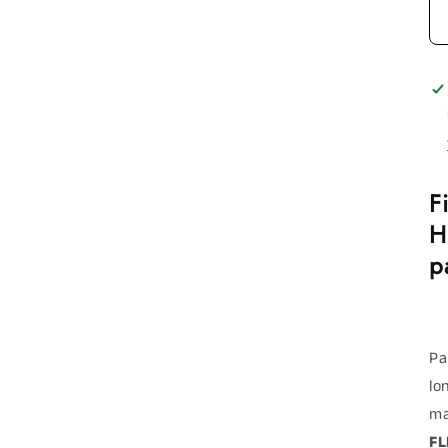
F
H
p
Pa
lo
ma
FL