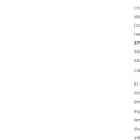
cr
id
(c
re
37
66
si
co
El
mo
pe
eq
li
du
vá