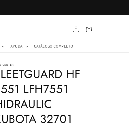
Iniciar
Carrito
sesión
AYUDA
CATÁLOGO COMPLETO
E CENTER
FLEETGUARD HF
7551 LFH7551
HIDRAULIC
KUBOTA 32701