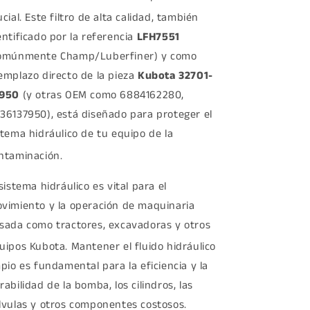
ucial.
Este filtro de alta calidad, también
entificado por la referencia
LFH7551
omúnmente Champ/Luberfiner) y como
emplazo directo de la pieza
Kubota 32701-
950
(y otras OEM como 6884162280,
36137950), está diseñado para proteger el
stema hidráulico de tu equipo de la
ntaminación.
 sistema hidráulico es vital para el
vimiento y la operación de maquinaria
sada como tractores, excavadoras y otros
uipos Kubota.
Mantener el fluido hidráulico
mpio es fundamental para la eficiencia y la
rabilidad de la bomba, los cilindros, las
lvulas y otros componentes costosos.