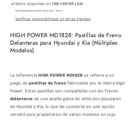
/
/
Retiro disponible en
TIRE CENTER LOJA
KIA
KIA
Normalmente está listo en 1 hora
RIO
RIO
Verificar disponibilidad en otras tiendas
R
R
HIGH POWER MD1828: Pastillas de Freno
Delanteras para Hyundai y Kia (Múltiples
Modelos)
La referencia
HIGH POWER MD1828
se refiere a un
juego de
pastillas de freno
fabricados por la marca High
Power. Estas pastillas son compatibles con los frenos
delanteros
de una amplia gama de vehículos populares
de Hyundai y Kia, lo que las convierte en una opción
versátil para propietarios de varios modelos en Loja.