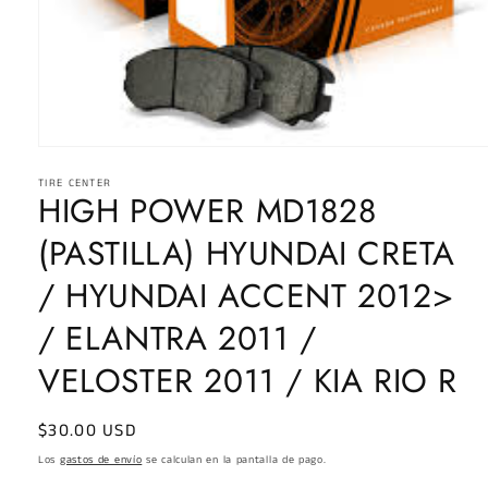
Abrir
elemento
TIRE CENTER
multimedia
HIGH POWER MD1828
1
en
una
(PASTILLA) HYUNDAI CRETA
ventana
modal
/ HYUNDAI ACCENT 2012>
/ ELANTRA 2011 /
VELOSTER 2011 / KIA RIO R
Precio
$30.00 USD
habitual
Los
gastos de envío
se calculan en la pantalla de pago.