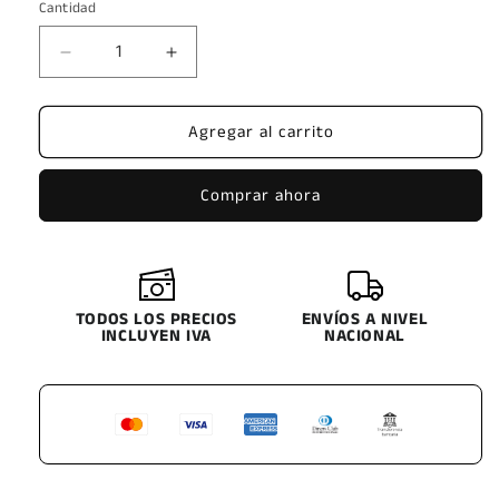
Cantidad
Reducir
Aumentar
cantidad
cantidad
para
para
Agregar al carrito
HIGH
HIGH
POWER
POWER
MD1828
MD1828
Comprar ahora
(PASTILLA)
(PASTILLA)
HYUNDAI
HYUNDAI
CRETA
CRETA
/
/
HYUNDAI
HYUNDAI
ACCENT
TODOS LOS PRECIOS
ACCENT
ENVÍOS A NIVEL
INCLUYEN IVA
NACIONAL
2012&gt;
2012&gt;
/
/
ELANTRA
ELANTRA
2011
2011
/
/
VELOSTER
VELOSTER
2011
2011