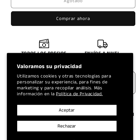
Agotado
LLANTA
LLANTA
HAIDA
HAIDA
265/60R18
265/60R18
Comprar ahora
10PR
10PR
120/117S
120/117S
LT
LT
HD829
HD829
TODOS LOS PRECIOS
ENVÍOS A NIVEL
INCLUYEN IVA
NACIONAL
Valoramos su privacidad
Utilizamos cookies y otras tecnologías para
personalizar su experiencia, para fines de
marketing y para recopilar análisis. Más
información en la
Política de Privacidad.
HAIDA 265/60R18 10PR 120/117S LT
Aceptar
HD829: Resistencia y Confiabilidad para tu
Camioneta y SUV
Rechazar
Descubre la llanta
HAIDA 265/60R18 10PR 120/117S LT