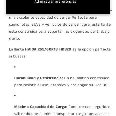
Administrar preferencias
HD829
, un neumático diseñado para ofrecer una
combinación ideal de rendimiento confiable, durabilidad y
una excelente capacidad de carga. Perfecta para
camionetas, SUVs y vehículos de carga ligera, esta llanta
está construida para soportar las exigencias del trabajo
diario.
La llanta
HAIDA 265/60R18 HD829
es la opción perfecta
si buscas:
Durabilidad y Resistencia:
Un neumático construido
para resistir el uso intensivo y prolongar su vida útil.
Máxima Capacidad de Carga:
Conduce con seguridad
sabiendo que puedes transportar cargas pesadas sin