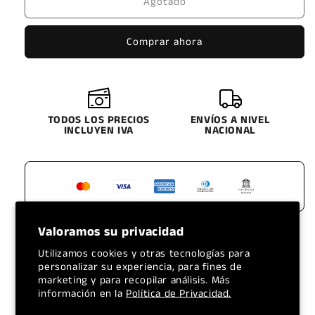
Agotado
LLANTA
LLANTA
BOSSWAY
BOSSWAY
315/80R22.5
315/80R22.5
Comprar ahora
BA265
BA265
MIXTA
MIXTA
TODOS LOS PRECIOS
ENVÍOS A NIVEL
INCLUYEN IVA
NACIONAL
Valoramos su privacidad
BOSSWAY 315/80R22.5 BA265 Mixta:
Utilizamos cookies y otras tecnologías para
Versatilidad y Tracción para el Transporte
personalizar su experiencia, para fines de
Pesado
marketing y para recopilar análisis. Más
información en la
Política de Privacidad.