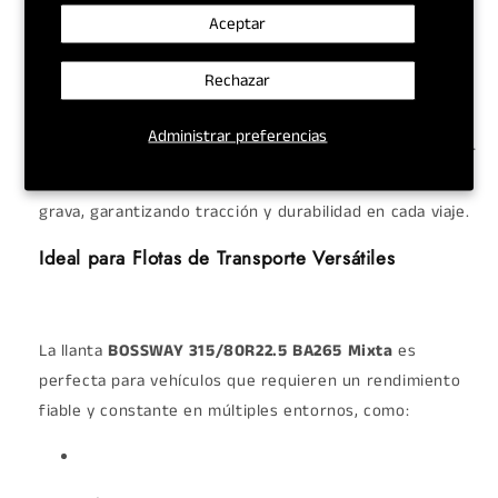
Aceptar
Presentamos la llanta
BOSSWAY 315/80R22.5 BA265
Mixta
, un neumático diseñado para ofrecer un
Rechazar
rendimiento excepcional en las diversas condiciones de
la carretera. Su diseño de labrado "mixto" la convierte
Administrar preferencias
en la opción ideal para camiones que transitan tanto por
carreteras pavimentadas como por caminos de tierra o
grava, garantizando tracción y durabilidad en cada viaje.
Ideal para Flotas de Transporte Versátiles
La llanta
BOSSWAY 315/80R22.5 BA265 Mixta
es
perfecta para vehículos que requieren un rendimiento
fiable y constante en múltiples entornos, como: