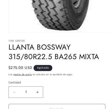
Abrir
elemento
TIRE CENTER
multimedia
LLANTA BOSSWAY
1
en
una
315/80R22.5 BA265 MIXTA
ventana
modal
Precio
$275.00 USD
Agotado
habitual
Los
gastos de envío
se calculan en la pantalla de pago.
Cantidad
Reducir
Aumentar
cantidad
cantidad
para
para