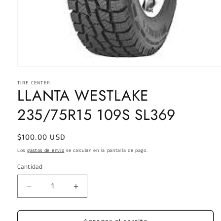
Abrir
elemento
TIRE CENTER
multimedia
LLANTA WESTLAKE
1
en
una
235/75R15 109S SL369
ventana
modal
Precio
$100.00 USD
habitual
Los
gastos de envío
se calculan en la pantalla de pago.
Cantidad
Reducir
Aumentar
cantidad
cantidad
para
para