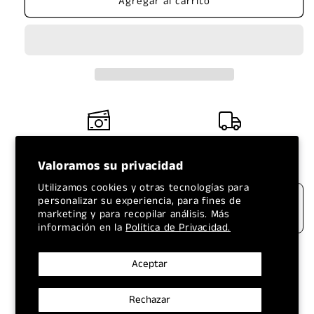
Agregar al carrito
LLANTA
LLANTA
WESTLAKE
WESTLAKE
235/75R15
235/75R15
109S
109S
SL369
SL369
TODOS LOS PRECIOS
ENVÍOS A NIVEL
INCLUYEN IVA
NACIONAL
Valoramos su privacidad
Utilizamos cookies y otras tecnologías para
personalizar su experiencia, para fines de
marketing y para recopilar análisis. Más
información en la
Política de Privacidad.
Aceptar
Retiro disponible en
TIRE CENTER LOJA
Normalmente está listo en 1 hora
Rechazar
Verificar disponibilidad en otras tiendas