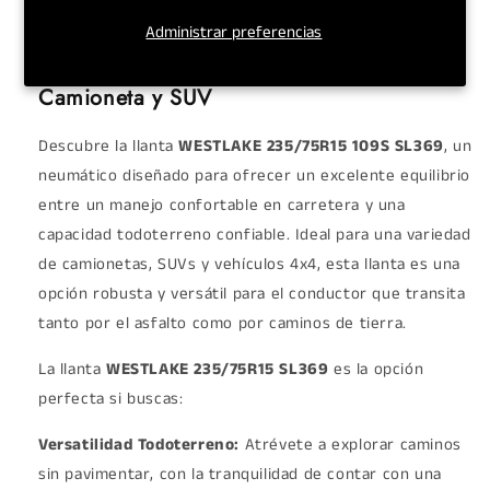
Administrar preferencias
LLANTAS WESTLAKE 235/75R15 109S
SL369: Aventura y Confiabilidad para tu
Camioneta y SUV
Descubre la llanta
WESTLAKE 235/75R15 109S SL369
, un
neumático diseñado para ofrecer un excelente equilibrio
entre un manejo confortable en carretera y una
capacidad todoterreno confiable. Ideal para una variedad
de camionetas, SUVs y vehículos 4x4, esta llanta es una
opción robusta y versátil para el conductor que transita
tanto por el asfalto como por caminos de tierra.
La llanta
WESTLAKE 235/75R15 SL369
es la opción
perfecta si buscas:
Versatilidad Todoterreno:
Atrévete a explorar caminos
sin pavimentar, con la tranquilidad de contar con una