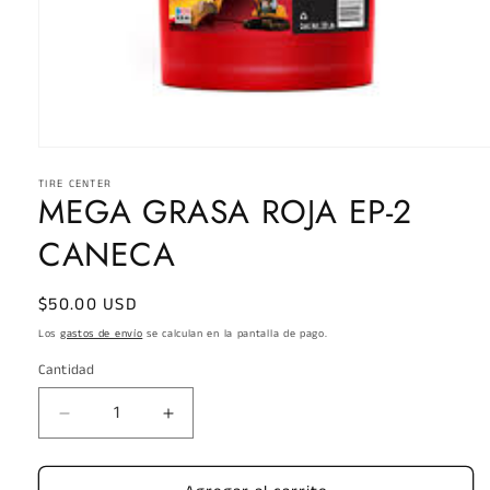
Abrir
elemento
TIRE CENTER
multimedia
MEGA GRASA ROJA EP-2
1
en
una
CANECA
ventana
modal
Precio
$50.00 USD
habitual
Los
gastos de envío
se calculan en la pantalla de pago.
Cantidad
Reducir
Aumentar
cantidad
cantidad
para
para