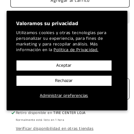
Agregar al carrito
MEGA
MEGA
GRASA
GRASA
ROJA
ROJA
EP-
EP-
Valoramos su privacidad
2
2
CANECA
CANECA
Utilizamos cookies y otras tecnologías para
personalizar su experiencia, para fines de
marketing y para recopilar análisis. Más
información en la
Política de Privacidad.
TODOS LOS PRECIOS
ENVÍOS A NIVEL
INCLUYEN IVA
Aceptar
NACIONAL
Rechazar
Administrar preferencias
Retiro disponible en
TIRE CENTER LOJA
Normalmente está listo en 1 hora
Verificar disponibilidad en otras tiendas