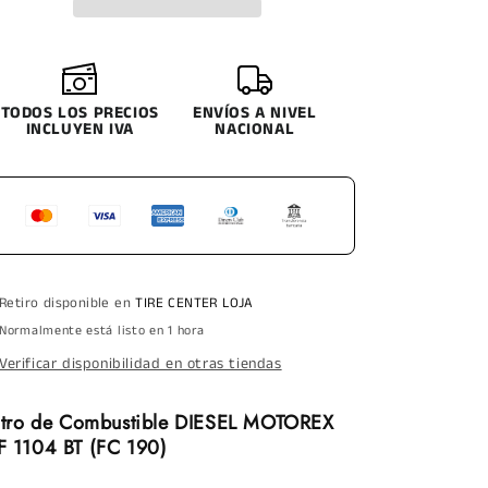
190)
190)
DIESEL,
DIESEL,
SPORTERO
SPORTERO
DIESEL,TOYOTA
DIESEL,TOYOTA
DYNA,COASTER,HIACE
DYNA,COASTER,HIACE
TODOS LOS PRECIOS
ENVÍOS A NIVEL
2002
2002
INCLUYEN IVA
NACIONAL
Retiro disponible en
TIRE CENTER LOJA
Normalmente está listo en 1 hora
Verificar disponibilidad en otras tiendas
ltro de Combustible DIESEL MOTOREX
 1104 BT (FC 190)