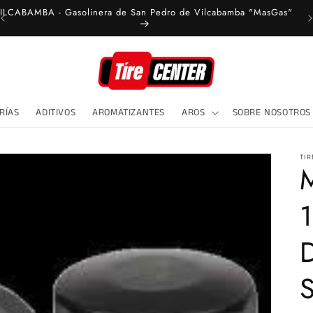
ILCABAMBA - Gasolinera de San Pedro de Vilcabamba "MasGas"
RÍAS
ADITIVOS
AROMATIZANTES
AROS
SOBRE NOSOTROS
TIR