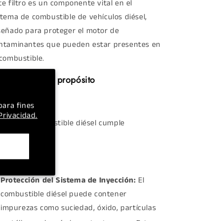
te filtro es un componente vital en el
stema de combustible de vehículos diésel,
señado para proteger el motor de
ntaminantes que pueden estar presentes en
 combustible.
ncionalidad y propósito
para fines
 Privacidad.
 filtro de combustible diésel cumple
nciones críticas:
Protección del Sistema de Inyección:
El
combustible diésel puede contener
impurezas como suciedad, óxido, partículas