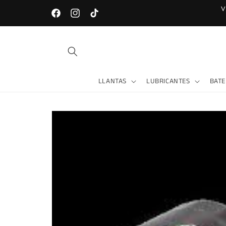
Ir
V
directamente
LOJA - Av. Universitaria entre Gonzanamá y Celica
Facebook
Instagram
TikTok
al contenido
LLANTAS
LUBRICANTES
BATE
Ir
directamente
a la
información
del producto