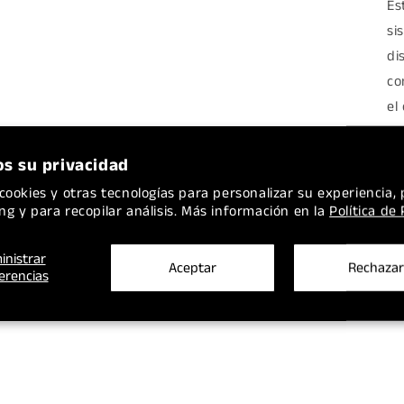
Es
si
di
co
el
Fu
s su privacidad
cookies y otras tecnologías para personalizar su experiencia, 
ng y para recopilar análisis. Más información en la
Política de
El
fu
inistrar
Aceptar
Rechazar
erencias