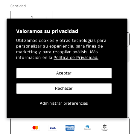
Cantidad
Reducir
Aumentar
cantidad
cantidad
Valoramos su privacidad
para
para
Agregar al carrito
LUBRICANTE
LUBRICANTE
Utilizamos cookies y otras tecnologías para
NAPA
NAPA
personalizar su experiencia, para fines de
marketing y para recopilar análisis. Más
SAE
SAE
información en la
Política de Privacidad.
10W30
10W30
API
API
SN
SN
Aceptar
3/1
3/1
GALON
GALON
Rechazar
TODOS LOS PRECIOS
ENVÍOS A NIVEL
Administrar preferencias
INCLUYEN IVA
NACIONAL