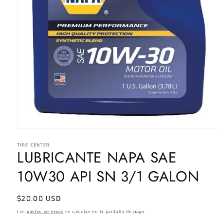
Abrir
elemento
TIRE CENTER
multimedia
LUBRICANTE NAPA SAE
1
en
una
10W30 API SN 3/1 GALON
ventana
modal
Precio
$20.00 USD
habitual
Los
gastos de envío
se calculan en la pantalla de pago.