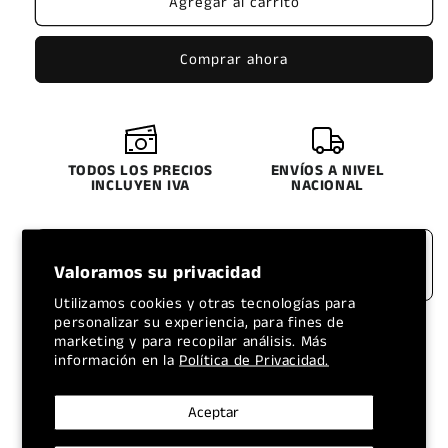
Agregar al carrito
LLANTA
LLANTA
ROADXQUEST
ROADXQUEST
205/70R15C
205/70R15C
Comprar ahora
8PR
8PR
C02
C02
TODOS LOS PRECIOS
ENVÍOS A NIVEL
INCLUYEN IVA
NACIONAL
Valoramos su privacidad
Utilizamos cookies y otras tecnologías para
personalizar su experiencia, para fines de
marketing y para recopilar análisis. Más
Retiro disponible en
TIRE CENTER LOJA
información en la
Política de Privacidad.
Normalmente está listo en 1 hora
Ver información de la tienda
Aceptar