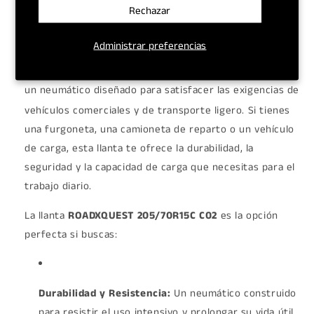
ROADXQUEST 205/70R15C 8PR C02:
Rechazar
Resistencia y Confiabilidad para tu
Vehículo Comercial
Administrar preferencias
Descubre la llanta
ROADXQUEST 205/70R15C 8PR C02
,
un neumático diseñado para satisfacer las exigencias de
vehículos comerciales y de transporte ligero.
Si tienes
una furgoneta, una camioneta de reparto o un vehículo
de carga, esta llanta te ofrece la durabilidad, la
seguridad y la capacidad de carga que necesitas para el
trabajo diario.
La llanta
ROADXQUEST 205/70R15C C02
es la opción
perfecta si buscas:
Durabilidad y Resistencia:
Un neumático construido
para resistir el uso intensivo y prolongar su vida útil.