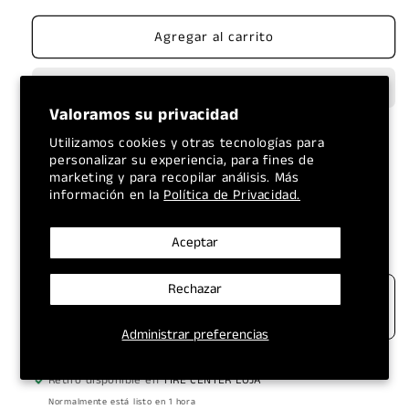
para
para
Agregar al carrito
SIMONIZ
SIMONIZ
REPUESTO
REPUESTO
AMBIENTAL
AMBIENTAL
CAR
CAR
Valoramos su privacidad
TOUCH
TOUCH
AROM
AROM
Utilizamos cookies y otras tecnologías para
(4500)
(4500)
personalizar su experiencia, para fines de
marketing y para recopilar análisis. Más
información en la
Política de Privacidad.
TODOS LOS PRECIOS
ENVÍOS A NIVEL
INCLUYEN IVA
NACIONAL
Aceptar
Rechazar
Administrar preferencias
Retiro disponible en
TIRE CENTER LOJA
Normalmente está listo en 1 hora