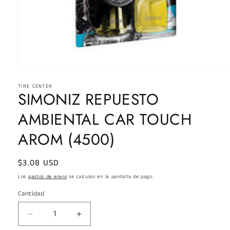
Abrir
elemento
TIRE CENTER
multimedia
SIMONIZ REPUESTO
1
en
una
AMBIENTAL CAR TOUCH
ventana
modal
AROM (4500)
Precio
$3.08 USD
habitual
Los
gastos de envío
se calculan en la pantalla de pago.
Cantidad
Reducir
Aumentar
cantidad
cantidad