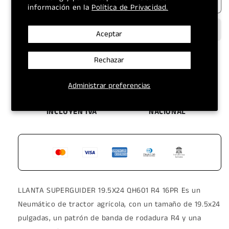
Agotado
LLANTA
LLANTA
información en la
Política de Privacidad.
SUPERGUIDER
SUPERGUIDER
19.5X24
19.5X24
QH601
QH601
Aceptar
R4
R4
16PR
16PR
Rechazar
Administrar preferencias
TODOS LOS PRECIOS
ENVÍOS A NIVEL
INCLUYEN IVA
NACIONAL
LLANTA SUPERGUIDER 19.5X24 QH601 R4 16PR Es un
Neumático de tractor agrícola, con un tamaño de 19.5x24
pulgadas, un patrón de banda de rodadura R4 y una