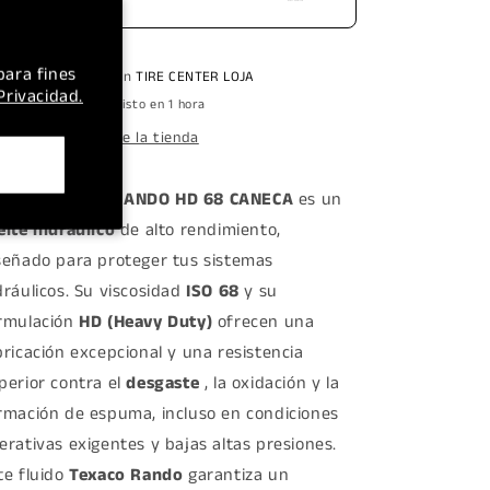
para fines
Retiro disponible en
TIRE CENTER LOJA
 Privacidad.
Normalmente está listo en 1 hora
Ver información de la tienda
EITE TEXACO RANDO HD 68 CANECA
es un
eite hidráulico
de alto rendimiento,
señado para proteger tus sistemas
dráulicos. Su viscosidad
ISO 68
y su
rmulación
HD (Heavy Duty)
ofrecen una
bricación excepcional y una resistencia
perior contra el
desgaste
, la oxidación y la
rmación de espuma, incluso en condiciones
erativas exigentes y bajas altas presiones.
te fluido
Texaco Rando
garantiza un