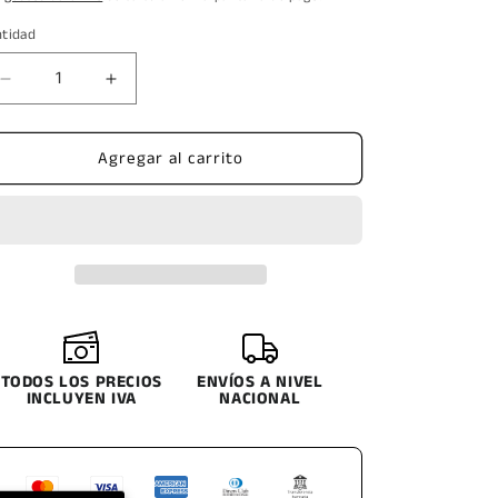
ntidad
Reducir
Aumentar
cantidad
cantidad
para
para
Agregar al carrito
TEXACO
TEXACO
RANDO
RANDO
OIL
OIL
HD
HD
68
68
CANECA
CANECA
TODOS LOS PRECIOS
ENVÍOS A NIVEL
INCLUYEN IVA
NACIONAL