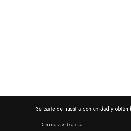
ventana
modal
Se parte de nuestra comunidad y obtén b
Correo electrónico