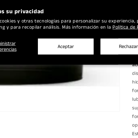
s su privacidad
cookies y otras tecnologías para personalizar su experiencia, 
ng y para recopilar análisis. Más información en la
Política de
inistrar
Aceptar
Rechazar
erencias
AC
ac
di
hi
fo
lu
su
fo
op
Es