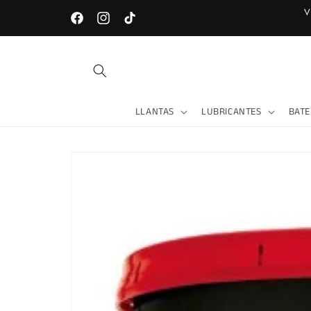
Ir
V
directamente
LOJA - Av. Universitaria entre Gonzanamá y Celica
Facebook
Instagram
TikTok
al contenido
LLANTAS
LUBRICANTES
BATE
Ir
directamente
a la
información
del producto