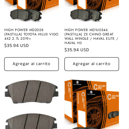
HIGH POWER MD2058
HIGH POWER MD1U0546
(PASTILLA) TOYOTA HILUX VIGO
(PASTILLA) ZX CHINO GREAT
4X2 2.7L 2019>
WALL WINGLE / HAVAL ELITE /
HAVAL H3
Precio
$35.94 USD
Precio
$35.94 USD
habitual
habitual
Agregar al carrito
Agregar al carrito