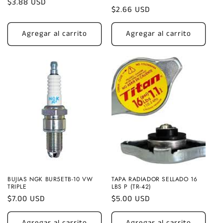
Precio
$3.88 USD
Precio
$2.66 USD
habitual
habitual
Agregar al carrito
Agregar al carrito
BUJIAS NGK BUR5ETB-10 VW
TAPA RADIADOR SELLADO 16
TRIPLE
LBS P (TR-42)
Precio
$7.00 USD
Precio
$5.00 USD
habitual
habitual
Agregar al carrito
Agregar al carrito