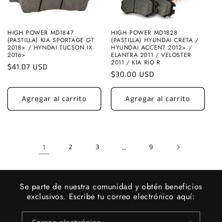
HIGH POWER MD1847
HIGH POWER MD1828
(PASTILLA) KIA SPORTAGE GT
(PASTILLA) HYUNDAI CRETA /
2018> / HYNDAI TUCSON IX
HYUNDAI ACCENT 2012> /
2016>
ELANTRA 2011 / VELOSTER
2011 / KIA RIO R
Precio
$41.07 USD
Precio
$30.00 USD
habitual
habitual
Agregar al carrito
Agregar al carrito
1
2
3
…
9
Se parte de nuestra comunidad y obtén beneficios
exclusivos. Escribe tu correo electrónico aquí: