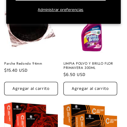
Administrar preferencias
Parche Redondo 94mm
LIMPIA POLVO Y BRILLO FLOR
PRIMAVERA 300ML
Precio
$15.40 USD
Precio
$6.50 USD
habitual
habitual
Agregar al carrito
Agregar al carrito