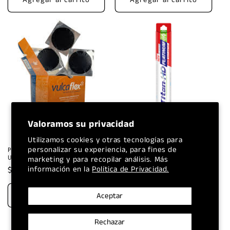
Valoramos su privacidad
Utilizamos cookies y otras tecnologías para
personalizar su experiencia, para fines de
PARCHE VULCAFLEX V2
PLUMA CURVA 15" TITAN HD
UNIDAD
PLATIN
marketing y para recopilar análisis. Más
información en la
Política de Privacidad.
Precio
$5.00 USD
Precio
$5.00 USD
habitual
habitual
Agregar al carrito
Agregar al carrito
Aceptar
Rechazar